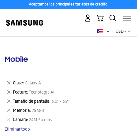
Aceptamos las principales tarjetas de crédito.
Mi carrito
Mon
USD -
dólar
estadounid
Mobile
Eliminar
Clase
Galaxy A
este
Eliminar
Feature
Tecnología AI
artículo
este
Eliminar
Tamaño de pantalla
6.0" - 6.9"
artículo
este
Eliminar
Memoria
256GB
artículo
este
Eliminar
Camara
24MP o más
artículo
este
Eliminar todo
artículo