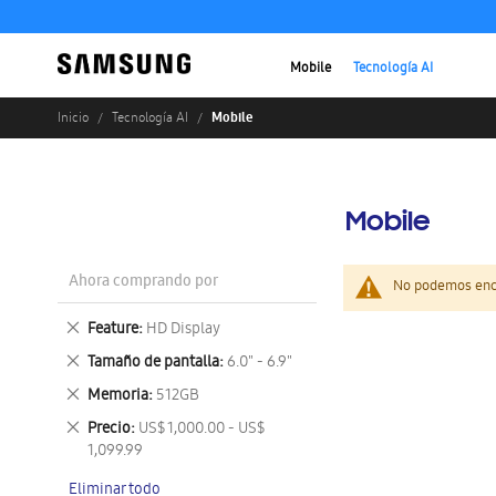
Mobile
Tecnología AI
Mobile
Inicio
Tecnología AI
Mobile
Ahora comprando por
No podemos enco
Eliminar
Feature
HD Display
este
Eliminar
Tamaño de pantalla
6.0" - 6.9"
artículo
este
Eliminar
Memoria
512GB
artículo
este
Eliminar
Precio
US$ 1,000.00 - US$
artículo
este
1,099.99
artículo
Eliminar todo