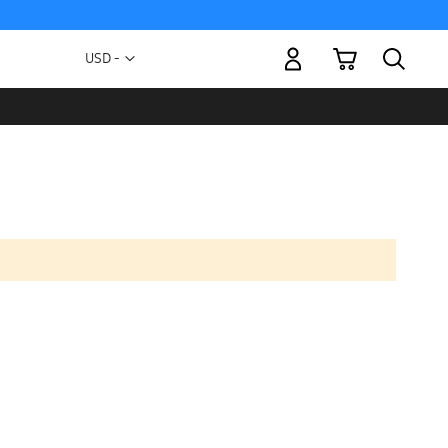
Mi carrito
Moneda
USD -
dólar
estadounidense