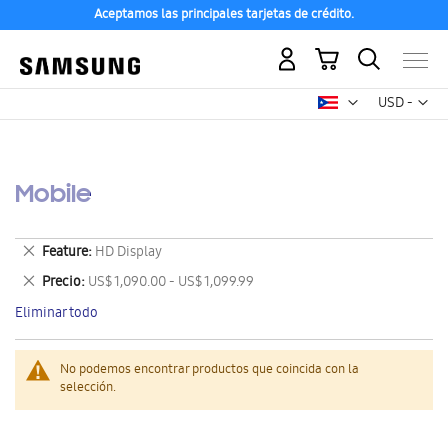
Aceptamos las principales tarjetas de crédito.
Mi carrito
Mon
USD -
dólar
estadounid
Mobile
Eliminar
Feature
HD Display
este
Eliminar
Precio
US$ 1,090.00 - US$ 1,099.99
artículo
este
Eliminar todo
artículo
No podemos encontrar productos que coincida con la
selección.