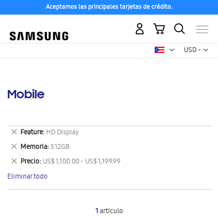
Aceptamos las principales tarjetas de crédito.
Mi carrito
Mon
USD -
dólar
estadounid
Mobile
Eliminar
Feature
HD Display
este
Eliminar
Memoria
512GB
artículo
este
Eliminar
Precio
US$ 1,100.00 - US$ 1,199.99
artículo
este
Eliminar todo
artículo
1
artículo