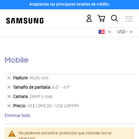
Aceptamos las principales tarjetas de crédito.
Mi carrito
Mon
USD -
dólar
estadounid
Mobile
Eliminar
Feature
Multi-sim
este
Eliminar
Tamaño de pantalla
6.0" - 6.9"
artículo
este
Eliminar
Camara
24MP o más
artículo
este
Eliminar
Precio
US$ 1,090.00 - US$ 1,099.99
artículo
este
Eliminar todo
artículo
No podemos encontrar productos que coincida con la