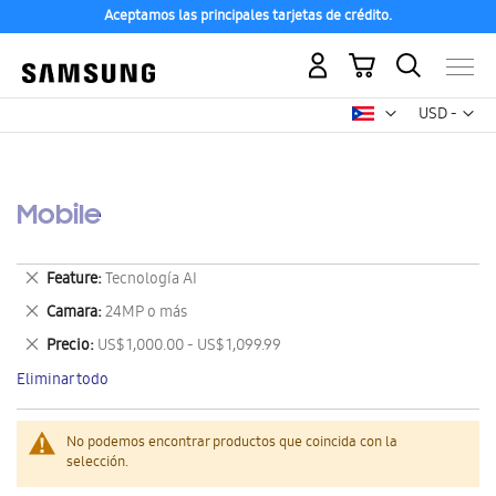
Aceptamos las principales tarjetas de crédito.
Mi carrito
Mon
USD -
dólar
estadounid
Mobile
Eliminar
Feature
Tecnología AI
este
Eliminar
Camara
24MP o más
artículo
este
Eliminar
Precio
US$ 1,000.00 - US$ 1,099.99
artículo
este
Eliminar todo
artículo
No podemos encontrar productos que coincida con la
selección.