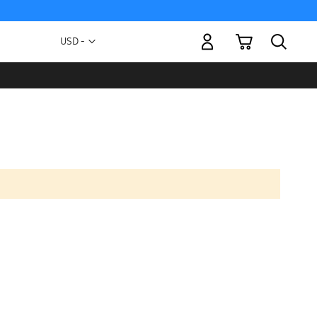
Mi carrito
Moneda
USD -
dólar
estadounidense