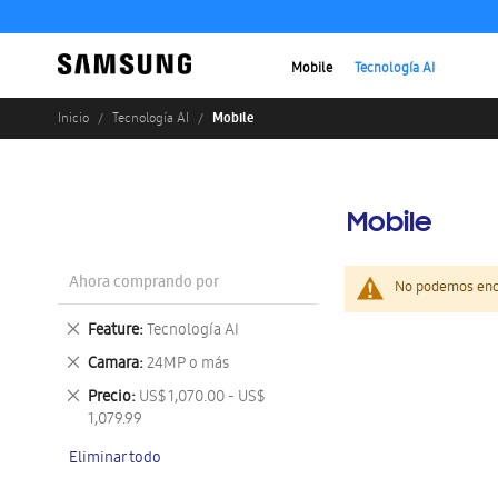
Mobile
Tecnología AI
Mobile
Inicio
Tecnología AI
Mobile
Ahora comprando por
No podemos enco
Eliminar
Feature
Tecnología AI
este
Eliminar
Camara
24MP o más
artículo
este
Eliminar
Precio
US$ 1,070.00 - US$
artículo
este
1,079.99
artículo
Eliminar todo