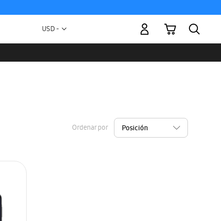
Mi carrito
Moneda
USD -
dólar
estadounidense
Ordenar por