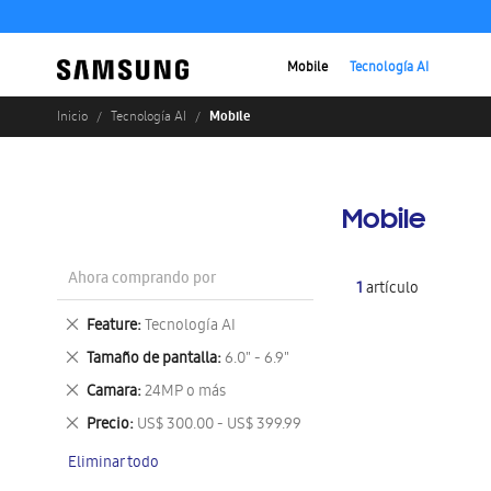
Mobile
Tecnología AI
Mobile
Inicio
Tecnología AI
Mobile
Ahora comprando por
1
artículo
Eliminar
Feature
Tecnología AI
este
Eliminar
Tamaño de pantalla
6.0" - 6.9"
artículo
este
Eliminar
Camara
24MP o más
artículo
este
Eliminar
Precio
US$ 300.00 - US$ 399.99
artículo
este
Eliminar todo
artículo