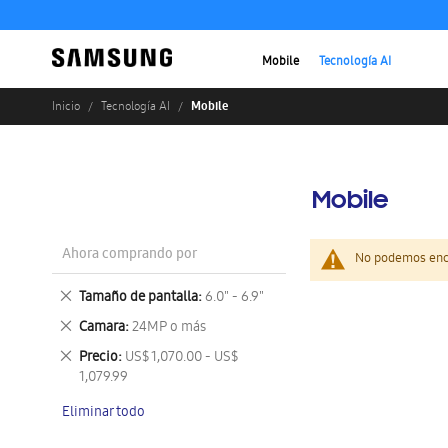
Mobile
Tecnología AI
Mobile
Inicio
Tecnología AI
Mobile
Ahora comprando por
No podemos enco
Eliminar
Tamaño de pantalla
6.0" - 6.9"
este
Eliminar
Camara
24MP o más
artículo
este
Eliminar
Precio
US$ 1,070.00 - US$
artículo
este
1,079.99
artículo
Eliminar todo