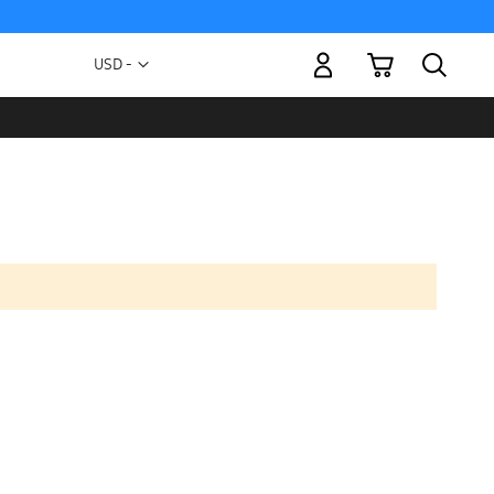
Mi carrito
Moneda
USD -
dólar
estadounidense