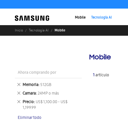
Mobile
Tecnología AI
Mobile
Inicio
Tecnología AI
Mobile
Ahora comprando por
1
artículo
Eliminar
Memoria
512GB
este
Eliminar
Camara
24MP o más
artículo
este
Eliminar
Precio
US$ 1,100.00 - US$
artículo
este
1,199.99
artículo
Eliminar todo