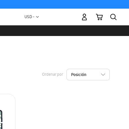
Mi carrito
Moneda
USD -
dólar
estadounidense
Ordenar por