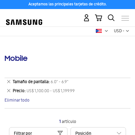
Aceptamos las principales tarjetas de crédito.
Mi carrito
Mon
USD -
dólar
estadounid
Mobile
Eliminar
Tamaño de pantalla
6.0" - 6.9"
este
Eliminar
Precio
US$ 1,100.00 - US$ 1,199.99
artículo
este
Eliminar todo
artículo
1
artículo
Filtrar por