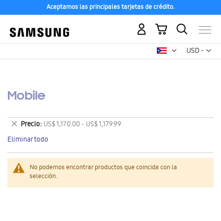
Aceptamos las principales tarjetas de crédito.
Mi carrito
Mon
USD -
dólar
estadounid
Mobile
Eliminar
Precio
US$ 1,170.00 - US$ 1,179.99
este
Eliminar todo
artículo
No podemos encontrar productos que coincida con la
selección.