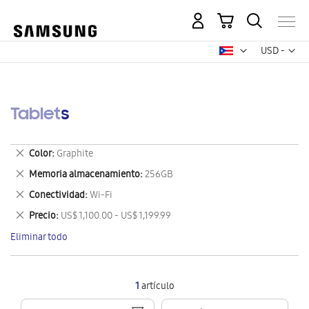
Mi carrito
Mon
USD -
dólar
estadounid
Tablets
Eliminar
Color
Graphite
este
Eliminar
Memoria almacenamiento
256GB
artículo
este
Eliminar
Conectividad
Wi-Fi
artículo
este
Eliminar
Precio
US$ 1,100.00 - US$ 1,199.99
artículo
este
Eliminar todo
artículo
1
artículo