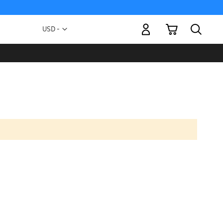
Mi carrito
Moneda
USD -
dólar
estadounidense