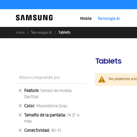
Mobile
Tecnología AI
Tablets
Inicio
Tecnología AI
Tablets
Ahora comprando por
No podemos enco
Eliminar
Feature
Sensor de Huella
este
Dactilar
artículo
Eliminar
Color
Moonstone Gray
este
Eliminar
Tamaño de la pantalla
14.0" o
artículo
este
más
artículo
Eliminar
Conectividad
Wi-Fi
este