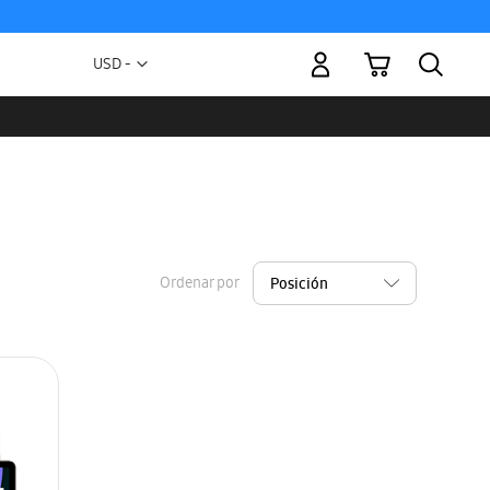
Mi carrito
Moneda
USD -
dólar
estadounidense
Ordenar por