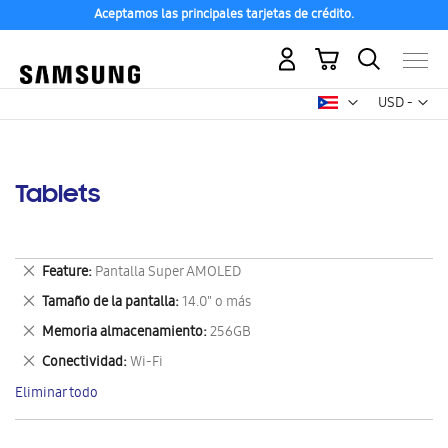
Aceptamos las principales tarjetas de crédito.
Mi carrito
Mon
USD -
dólar
estadounid
Tablets
Eliminar
Feature
Pantalla Super AMOLED
este
Eliminar
Tamaño de la pantalla
14.0" o más
artículo
este
Eliminar
Memoria almacenamiento
256GB
artículo
este
Eliminar
Conectividad
Wi-Fi
artículo
este
Eliminar todo
artículo