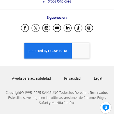
Sitios Oficiales
Seguimiento de tu pedido
Soporte vía eMail
Condiciones de Compra
Preguntas Frecuentes
Samsung Costa Rica
Síguenos en:
Samsung Ecuador
Samsung El Salvador
Samsung Guatemala
Samsung Honduras
Samsung Nicaragua
Samsung Panamá
Samsung República Dominicana
Samsung Venezuela
Ayuda para accesibilidad
Privacidad
Legal
Copyright© 1995-2025 SAMSUNG Todos los Derechos Reservados.
Este sitio se ve mejor en las últimas versiones de Chrome, Edge,
Safari y Mozilla Firefox.