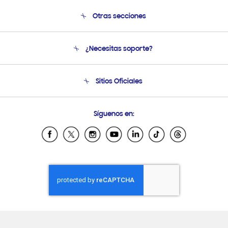
Otras secciones
Conócenos
¿Necesitas soporte?
Soporte
Venta a Empresas - B2B
Soporte telefónico
Sitios Oficiales
Seguimiento de tu pedido
Soporte vía eMail
Condiciones de Compra
Preguntas Frecuentes
Samsung Costa Rica
Síguenos en:
Samsung Ecuador
Samsung El Salvador
Samsung Guatemala
Samsung Honduras
Samsung Nicaragua
Samsung Panamá
Samsung República Dominicana