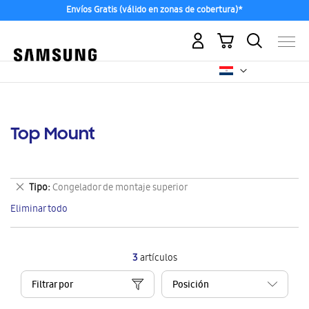
Envíos Gratis (válido en zonas de cobertura)*
Mi carrito
Top Mount
Eliminar
Tipo
Congelador de montaje superior
este
Eliminar todo
artículo
3
artículos
Filtrar por