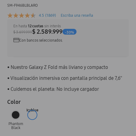
SM-F946BLBLARO
4.5
(1869)
Escriba una reseña
En hasta
12
cuotas
sin interés
$ 2.589.999
$ 3.699.999
-
30
%
Con bancos seleccionados.
•
Nuestro Galaxy Z Fold más liviano y compacto
•
Visualización inmersiva con pantalla principal de 7,6''
•
Cuidemos el planeta: No incluye cargador
Color
Icyblue
Phantom
Black