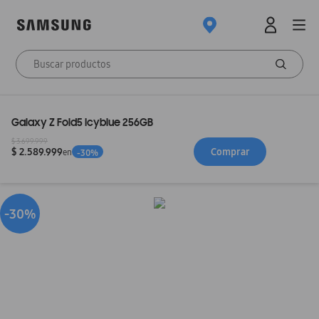
Galaxy Z Fold5 Icyblue 256GB
$ 3.699.999
Comprar
$ 2.589.999
en
-
30
%
-30%