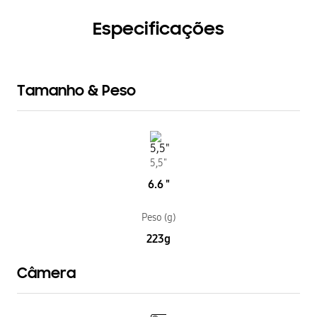
Especificações
Tamanho & Peso
5,5"
6.6 "
Peso (g)
223g
Câmera