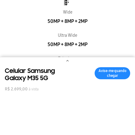
Wide
50MP + 8MP + 2MP
Ultra Wide
50MP + 8MP + 2MP
Telephoto
50MP + 8MP + 2MP
Celular Samsung
Avise-me quando
chegar
Galaxy M35 5G
Resolução - Câmera Frontal
R$
2
.
699
,
00
à vista
13MP
Zoom - Câmera Traseira
Zoom Digital até 10x