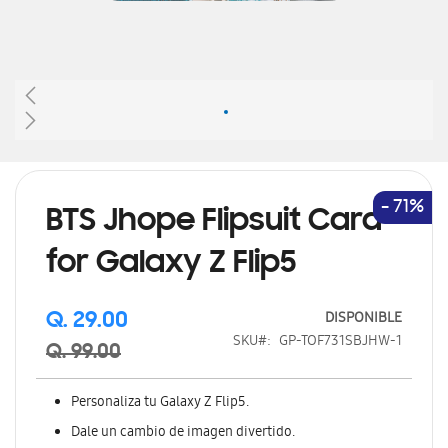
Saltar
al
comienzo
de
- 71%
BTS Jhope Flipsuit Card
la
galería
for Galaxy Z Flip5
de
imágenes
DISPONIBLE
Q. 29.00
SKU
GP-TOF731SBJHW-1
Q. 99.00
Personaliza tu Galaxy Z Flip5.
Dale un cambio de imagen divertido.