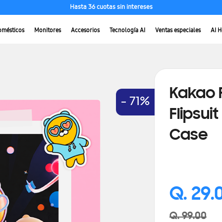
Hasta 36 cuotas sin intereses
con tarjetas de bancos seleccionados
omésticos
Monitores
Accesorios
Tecnología AI
Ventas especiales
AI 
Kakao 
- 71%
Flipsui
Case
Q. 29.
Q. 99.00