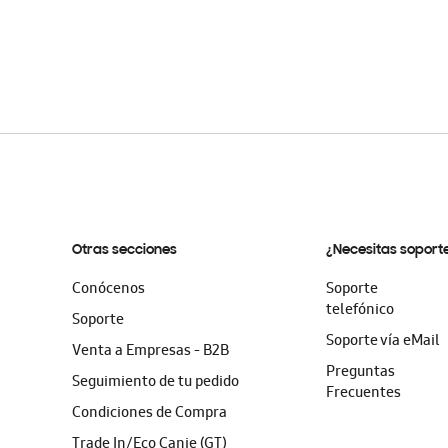
la
galería
de
imágenes
Otras secciones
¿Necesitas soport
Conócenos
Soporte
telefónico
Soporte
Soporte vía eMail
Venta a Empresas - B2B
Preguntas
Seguimiento de tu pedido
Frecuentes
Condiciones de Compra
Trade In/Eco Canje (GT)