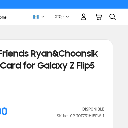
Mi carrito
Moneda
GTQ -
Home
quetzal
guatemalteco
Friends Ryan&Choonsik
t Card for Galaxy Z Flip5
00
DISPONIBLE
SKU
GP-TOF731HIEPW-1