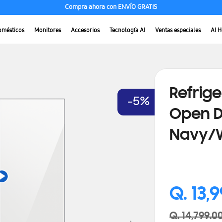
Compra ahora con ENVÍO GRATIS
omésticos
Monitores
Accesorios
Tecnología AI
Ventas especiales
AI 
Refrig
-5%
Open D
Navy/
Precio
Q. 13,
especial
Q. 14,799.0