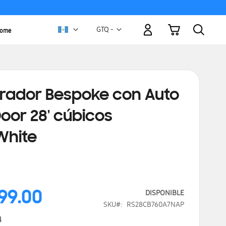
Mi carrito
Moneda
GTQ -
Home
quetzal
guatemalteco
erador Bespoke con Auto
oor 28' cúbicos
White
999.00
DISPONIBLE
SKU
RS28CB760A7NAP
0