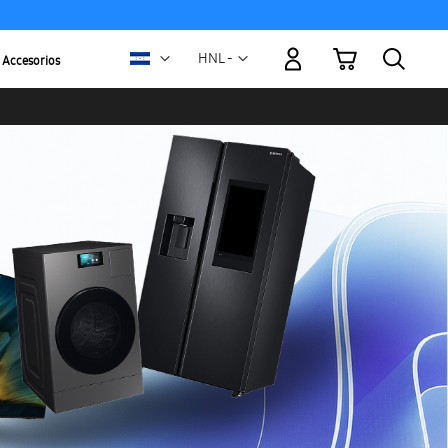
Mi carrito
Moneda
HNL -
Accesorios
lempira
hondureño