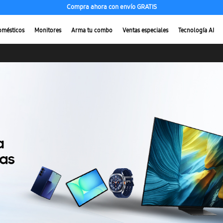
Compra ahora con envío GRATIS
omésticos
Monitores
Arma tu combo
Ventas especiales
Tecnología AI