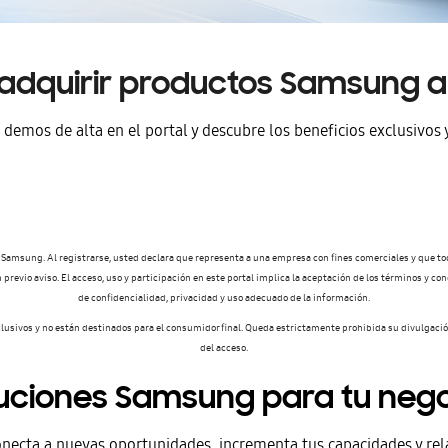
 adquirir productos Samsung 
demos de alta en el portal y descubre los beneficios exclusivos 
Samsung. Al registrarse, usted declara que representa a una empresa con fines comerciales y que t
n previo aviso.
El acceso, uso y participación en este portal implica la aceptación de los términos y c
de confidencialidad, privacidad y uso adecuado de la información.
xclusivos y no están destinados para el consumidor final. Queda estrictamente prohibida su divulgac
del acceso.
uciones Samsung para tu neg
onecta a nuevas oportunidades, incrementa tus capacidades y re