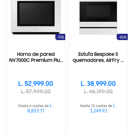
-9%
-16%
Horno de pared
Estufa Bespoke 5
NV7000C Premium Plus
quemadores, AirFry y
Single con AI Pro
SmartThings, Blanca
Cooking
L. 52,999.00
L. 38,999.00
L. 57,999.00
L. 46,199.00
L.
L.
Hasta 6 cuotas de
Hasta 12 cuotas de
8,833.17
3,249.92