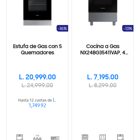
-16%
-13%
Estufa de Gas con 5
Cocina a Gas
Quemadores
NX24BG35411VAP, 4
hornillas Silver Look
L. 20,999.00
L. 7,195.00
L. 24,999.00
L. 8,299.00
L.
Hasta 12 cuotas de
1,749.92