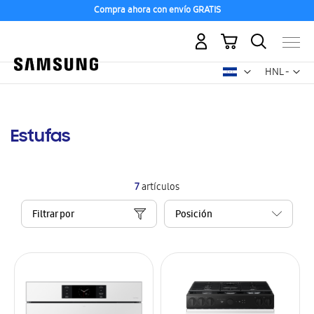
Compra ahora con envío GRATIS
Mi carrito
Mon
HNL -
lempira
hondureño
Estufas
7
artículos
Filtrar por