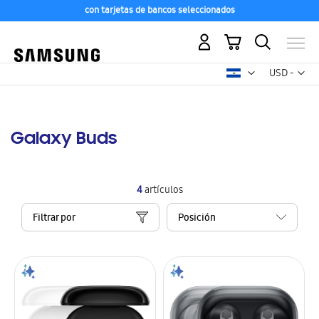
con tarjetas de bancos seleccionados
Mi carrito
Mon
USD -
dólar
estadounid
Galaxy Buds
4
artículos
Filtrar por