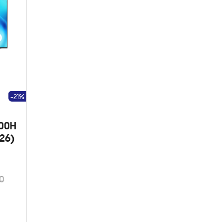
-21%
000H
26)
0