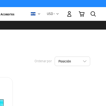
Mi carrito
Moneda
USD -
Accesorios
dólar
estadounidense
Ordenar por