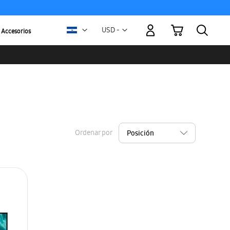
Mi carrito
Moneda
USD -
Accesorios
dólar
estadounidense
Ordenar por