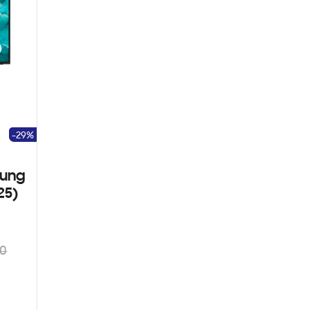
-29%
sung
25)
00