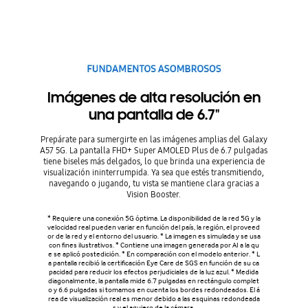
Imágenes de alta resolución en
una pantalla de 6.7"
Prepárate para sumergirte en las imágenes amplias del Galaxy
A57 5G. La pantalla FHD+ Super AMOLED Plus de 6.7 pulgadas
tiene biseles más delgados, lo que brinda una experiencia de
visualización ininterrumpida. Ya sea que estés transmitiendo,
navegando o jugando, tu vista se mantiene clara gracias a
Vision Booster.
* Requiere una conexión 5G óptima. La disponibilidad de la red 5G y la
velocidad real pueden variar en función del país, la región, el proveed
or de la red y el entorno del usuario. * La imagen es simulada y se usa
con fines ilustrativos. * Contiene una imagen generada por AI a la qu
e se aplicó postedición. * En comparación con el modelo anterior. * L
a pantalla recibió la certificación Eye Care de SGS en función de su ca
pacidad para reducir los efectos perjudiciales de la luz azul. * Medida
diagonalmente, la pantalla mide 6.7 pulgadas en rectángulo complet
o y 6.6 pulgadas si tomamos en cuenta los bordes redondeados. El á
rea de visualización real es menor debido a las esquinas redondeada
s y el agujero de la cámara.