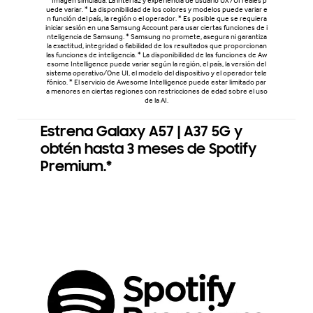
* Imagen simulada. La interfaz y experiencia de usuario UX/UI reales p
uede variar. * La disponibilidad de los colores y modelos puede variar e
n función del país, la región o el operador. * Es posible que se requiera
iniciar sesión en una Samsung Account para usar ciertas funciones de i
nteligencia de Samsung. * Samsung no promete, asegura ni garantiza
la exactitud, integridad o fiabilidad de los resultados que proporcionan
las funciones de inteligencia. * La disponibilidad de las funciones de Aw
esome Intelligence puede variar según la región, el país, la versión del
sistema operativo/One UI, el modelo del dispositivo y el operador tele
fónico. * El servicio de Awesome Intelligence puede estar limitado par
a menores en ciertas regiones con restricciones de edad sobre el uso
de la AI.
Estrena Galaxy A57 | A37 5G y
obtén hasta 3 meses de Spotify
Premium.*