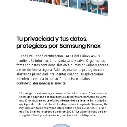
Tu privacidad y tus datos,
protegidos por Samsung Knox
El Knox Vault con certificación EAL5+ del Galaxy A57 5G
mantiene tu información privada sana y salva. Organiza las
fotos con datos confidenciales en álbumes privados y accede
a ellos de forma segura. Además, mantente protegido con
alertas de privacidad inteligentes cuando las aplicaciones
intenten acceder a tu ubicación precisa o a datos
confidenciales innecesariamente.
* La imagen es simulada y se usa con fines ilustrativos. * Las caracterí
sticas de seguridad o la arquitectura de hardware/software de Sams
ung Knox Vault en los teléfonos inteligentes de la serie Samsung Gal
axy A pueden diferir de las de los dispositivos insignia de Samsung Ga
laxy, incluyendo los teléfonos inteligentes S series, Z series, S FE seri
es y Tab S series lanzados a partir de 2021. * La disponibilidad de Sam
sung Knox Vault puede variar según el modelo del dispositivo.