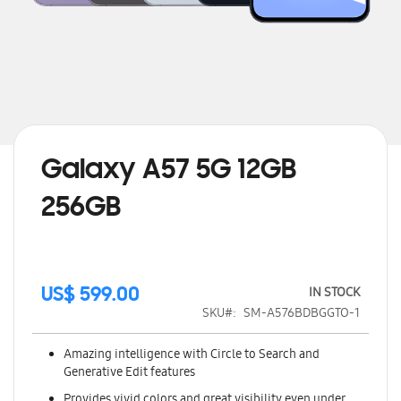
Skip
to
the
beginning
Galaxy A57 5G 12GB
of
the
256GB
images
gallery
IN STOCK
US$ 599.00
SKU
SM-A576BDBGGTO-1
Amazing intelligence with Circle to Search and
Generative Edit features
Provides vivid colors and great visibility even under