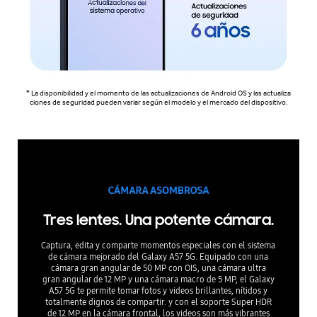
* La disponibilidad y el momento de las actualizaciones de Android OS y las actualiza
ciones de seguridad pueden variar según el modelo y el mercado del dispositivo.
Tres lentes. Una potente cámara.
Captura, edita y comparte momentos especiales con el sistema
de cámara mejorado del Galaxy A57 5G. Equipado con una
cámara gran angular de 50 MP con OIS, una cámara ultra
gran angular de 12 MP y una cámara macro de 5 MP, el Galaxy
A57 5G te permite tomar fotos y videos brillantes, nítidos y
totalmente dignos de compartir. y con el soporte Super HDR
de 12 MP en la cámara frontal, los videos son más vibrantes