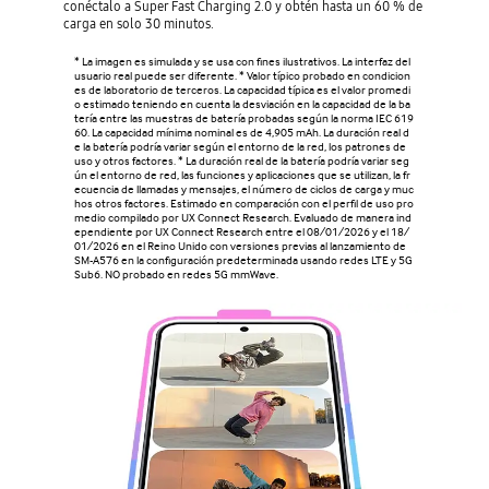
conéctalo a Super Fast Charging 2.0 y obtén hasta un 60 % de
carga en solo 30 minutos.
* La imagen es simulada y se usa con fines ilustrativos. La interfaz del
usuario real puede ser diferente. * Valor típico probado en condicion
es de laboratorio de terceros. La capacidad típica es el valor promedi
o estimado teniendo en cuenta la desviación en la capacidad de la ba
tería entre las muestras de batería probadas según la norma IEC 619
60. La capacidad mínima nominal es de 4,905 mAh. La duración real d
e la batería podría variar según el entorno de la red, los patrones de
uso y otros factores. * La duración real de la batería podría variar seg
ún el entorno de red, las funciones y aplicaciones que se utilizan, la fr
ecuencia de llamadas y mensajes, el número de ciclos de carga y muc
hos otros factores. Estimado en comparación con el perfil de uso pro
medio compilado por UX Connect Research. Evaluado de manera ind
ependiente por UX Connect Research entre el 08/01/2026 y el 18/
01/2026 en el Reino Unido con versiones previas al lanzamiento de
SM-A576 en la configuración predeterminada usando redes LTE y 5G
Sub6. NO probado en redes 5G mmWave.