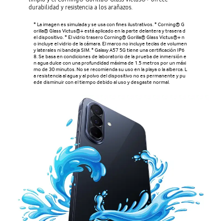
durabilidad y resistencia a los arañazos.
* La imagen es simulada y se usa con fines ilustrativos. * Corning® G
orilla® Glass Victus®+ está aplicado en la parte delantera y trasera d
el dispositivo. * El vidrio trasero Corning® Gorilla® Glass Victus®+ n
o incluye el vidrio de la cámara. El marco no incluye teclas de volumen
y laterales ni bandeja SIM. * Galaxy A57 5G tiene una certificación IP6
8. Se basa en condiciones de laboratorio de la prueba de inmersión e
n agua dulce con una profundidad máxima de 1.5 metros por un máxi
mo de 30 minutos. No se recomienda su uso en la playa o la alberca. L
a resistencia al agua y al polvo del dispositivo no es permanente y pu
ede disminuir con el tiempo debido al uso y desgaste normal.