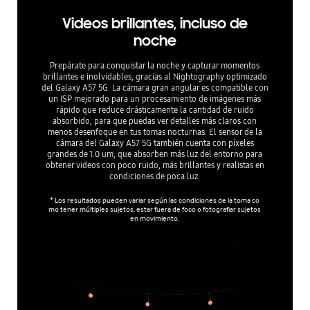
Videos brillantes, incluso de
noche
Prepárate para conquistar la noche y capturar momentos
brillantes e inolvidables, gracias al Nightography optimizado
del Galaxy A57 5G. La cámara gran angular es compatible con
un ISP mejorado para un procesamiento de imágenes más
rápido que reduce drásticamente la cantidad de ruido
absorbido, para que puedas ver detalles más claros con
menos desenfoque en tus tomas nocturnas. El sensor de la
cámara del Galaxy A57 5G también cuenta con píxeles
grandes de 1.0 um, que absorben más luz del entorno para
obtener videos con poco ruido, más brillantes y realistas en
condiciones de poca luz.
* Los resultados pueden variar según las condiciones de la toma co
mo tener múltiples sujetos, estar fuera de foco o fotografiar sujetos
en movimiento.