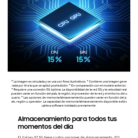
* La imagen es simulada y se usa con fines ilustrativos. * Contiene una imagen gene
rada por AI a la que se aplicó postedición. * En comparación con el modelo anterior.
* Requiere una conexión 5G óptima. La disponibilidad de la red 5G y la velocidad real
pueden variar en función del país, la región, el proveedor de la red y el entorno del u
suario. * Las opciones de memoria/almacenamiento pueden variar en función del p
aís, región u operador. La capacidad de memoria/almacenamiento disponible está s
ujeta a software instalado previamente.
Almacenamiento para todos tus
momentos del día
El Galaxy 57 5G tiene cuatro opciones de almacenamiento: 512