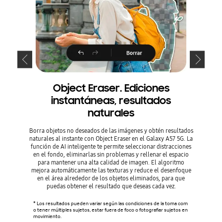
Object Eraser. Ediciones
Best 
instantáneas, resultados
naturales
Con Best
rápida y 
Borra objetos no deseados de las imágenes y obtén resultados
luego eli
naturales al instante con Object Eraser en el Galaxy A57 5G. La
varias to
función de AI inteligente te permite seleccionar distracciones
en el fondo, eliminarlas sin problemas y rellenar el espacio
para mantener una alta calidad de imagen. El algoritmo
* Imagen 
mejora automáticamente las texturas y reduce el desenfoque
unción B
en el área alrededor de los objetos eliminados, para que
s de form
puedas obtener el resultado que deseas cada vez.
* Los resultados pueden variar según las condiciones de la toma com
o tener múltiples sujetos, estar fuera de foco o fotografiar sujetos en
movimiento.