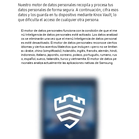
Nuestro motor de datos personales recopila y procesa tus
datos personales de forma segura. A continuación, cifra esos
datos y los guarda en tu dispositivo mediante Knox Vault, lo
que dificulta el acceso de cualquier otra persona.
El motor de datos personales funciona con la condición de que el me
nú Inteligencia de datos personales esté activado. Los datos analizad
os se eliminarán una vez que el menú Inteligencia de datos personal
es esté desactivado. El motor de datos personales reconoce ciertos
idiomas y ciertos acentos/dialectos que incluyen ―pero no se limitan
a― árabe, chino (simplificado), holandés, inglés, francés, alemán, hindi,
indonesio, italiano, japonés, coreano, polaco, portugués, rumano, rus
o, español, sueco, tailandés, turco y vietnamita. El motor de datos pe
rsonales analiza actualmente las aplicaciones nativas de Samsung.