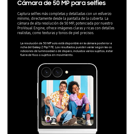
Cámara de 50 MP para selfies
Captura selfies más completas y detalladas con un esfuerzo
mínimo, directamente desde la pantalla de la cubierta. La
cámara de alta resolución de 50 MP, potenciada por nuestro
ProVisual Engine, ofrece imágenes claras y ricas con detalles
realistas, como texturas y tonos de piel precisos.
La resolución de 50 MP solo está disponible en la cámara posterior a
ncha del Galaxy Z Flip7 FE. Los resultados pueden variar según las co
ndiciones de luminosidad o de disparo, incluidos varios sujetos, estar
fuera de foco o sujetos en movimiento.