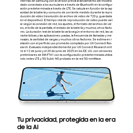
nternas de Samsung con la versión previa al lanzamiento del modelo
dado conectado a los auriculares a través de Bluetooth en la configur
ación predeterminada a través de LTE. Se calcula en función de la cap
acidad de la batería y consumo de corriente medido durante la repro
ducción de video (resolución de archivo de video de 720 p, guardada
en el dispositivo). El tiempo real de reproducción de video puede vari
ar según la conexión de red, los ajustes, el formato del archivo de vid
eo, el brillo de la pantalla, el estado de la batería y muchos otros facto
res. La duración real de la batería varía según el entorno de red, las ca
racterísticas y las aplicaciones usadas, la frecuencia de llamadas y me
nsajes, la cantidad de cargas y muchos otros factores. Se estima en r
elación con el perfil de uso promedio compilado por UX Connect Res
earch. Evaluado independientemente por UX Connect Research ent
re el 12 de junio y el 20 de junio de 2025 en los EE. UU. con versiones
preliminares de SM-F761 con la configuración predeterminada utiliza
ndo redes LTE y 5G Sub6. NO probado en la red 5G mmWave.
Tu privacidad, protegida en la era
de la AI