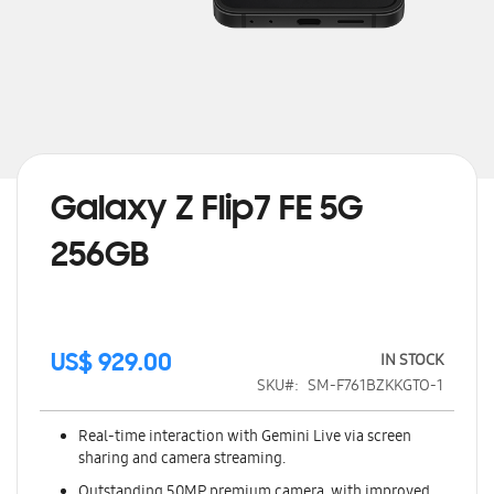
Skip
to
the
beginning
Galaxy Z Flip7 FE 5G
of
the
256GB
images
gallery
IN STOCK
US$ 929.00
SKU
SM-F761BZKKGTO-1
Real-time interaction with Gemini Live via screen
sharing and camera streaming.
Outstanding 50MP premium camera, with improved