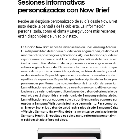
Sesiones informativas
personalizadas con Now Brief
Recibe un desglose personalizado de su día desde Now Brief
justo desde la pantalla de la cubierta. La información
personalizada, como el clima y Energy Score más recientes,
están disponibles de un solo vistazo.
La función Now Brief necesita iniciar sesión en una Samsung Accoun
t. La disponibilidad del servicio puede variar según el país, el idioma, el
modelo del dispositivo y las aplicaciones. Algunas funciones pueden r
equerir una conexión de red. Los modos y las rutinas deben estar act
ivados para utilizar Motor de datos personales en las sugerencias de
rutinas según el contexto. El usuario debe dar su consentimiento pa
ra acceder a permisos como fotos, videos, archivos de audio y event
os de calendario. Es posible que no se muestren momentos según l
a política de exposición. Es posible que la descripción de las fotos pro
porcionadas por Momentos no coincida con la intención del usuario.
Las notificaciones del calendario de eventos son compatibles con apl
icaciones de calendario que utilicen bases de datos del calendario de
Android y está disponible si el calendario de Samsung está instalado.
Las notificaciones por cupones solo disponibles para los cupones agr
egados a Samsung Wallet con la fecha de vencimiento. Para comprob
ar Energy Score, los datos de salud rastreados desde Samsung Galax
y Watch o Samsung Galaxy Ring deben sincronizarse con la aplicación
Samsung Health. El resultado es solo para tu referencia personal y n
o está destinado a fines médicos.