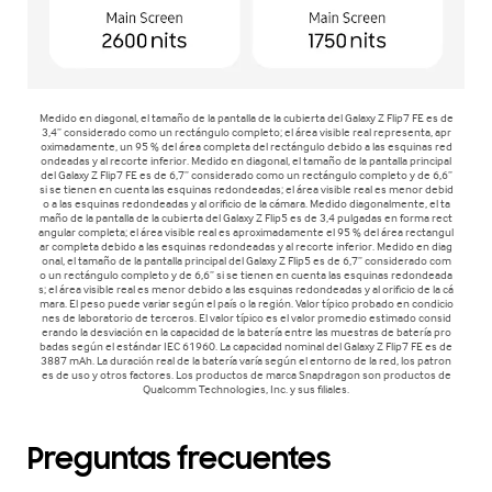
Medido en diagonal, el tamaño de la pantalla de la cubierta del Galaxy Z Flip7 FE es de
3,4” considerado como un rectángulo completo; el área visible real representa, apr
oximadamente, un 95 % del área completa del rectángulo debido a las esquinas red
ondeadas y al recorte inferior. Medido en diagonal, el tamaño de la pantalla principal
del Galaxy Z Flip7 FE es de 6,7” considerado como un rectángulo completo y de 6,6”
si se tienen en cuenta las esquinas redondeadas; el área visible real es menor debid
o a las esquinas redondeadas y al orificio de la cámara. Medido diagonalmente, el ta
maño de la pantalla de la cubierta del Galaxy Z Flip5 es de 3,4 pulgadas en forma rect
angular completa; el área visible real es aproximadamente el 95 % del área rectangul
ar completa debido a las esquinas redondeadas y al recorte inferior. Medido en diag
onal, el tamaño de la pantalla principal del Galaxy Z Flip5 es de 6,7” considerado com
o un rectángulo completo y de 6,6” si se tienen en cuenta las esquinas redondeada
s; el área visible real es menor debido a las esquinas redondeadas y al orificio de la cá
mara. El peso puede variar según el país o la región. Valor típico probado en condicio
nes de laboratorio de terceros. El valor típico es el valor promedio estimado consid
erando la desviación en la capacidad de la batería entre las muestras de batería pro
badas según el estándar IEC 61960. La capacidad nominal del Galaxy Z Flip7 FE es de
3887 mAh. La duración real de la batería varía según el entorno de la red, los patron
es de uso y otros factores. Los productos de marca Snapdragon son productos de
Qualcomm Technologies, Inc. y sus filiales.
Preguntas frecuentes