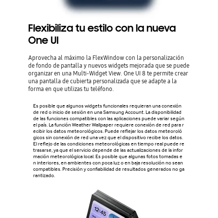
Flexibiliza tu estilo con la nueva
One UI
Aprovecha al máximo la FlexWindow con la personalización
de fondo de pantalla y nuevos widgets mejorada que se puede
organizar en una Multi-Widget View. One UI 8 te permite crear
una pantalla de cubierta personalizada que se adapte a la
forma en que utilizas tu teléfono.
Es posible que algunos widgets funcionales requieran una conexión
de red o inicio de sesión en una Samsung Account. La disponibilidad
de las funciones compatibles con las aplicaciones puede variar según
el país. La función Weather Wallpaper requiere conexión de red para r
ecibir los datos meteorológicos. Puede reflejar los datos meteoroló
gicos sin conexión de red una vez que el dispositivo recibe los datos.
El reflejo de las condiciones meteorológicas en tiempo real puede re
trasarse, ya que el servicio depende de las actualizaciones de la infor
mación meteorológica local. Es posible que algunas fotos tomadas e
n interiores, en ambientes con poca luz o en baja resolución no sean
compatibles. Precisión y confiabilidad de resultados generados no ga
rantizado.