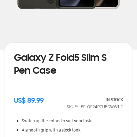
Skip
to
the
beginning
Galaxy Z Fold5 Slim S
of
the
Pen Case
images
gallery
IN STOCK
US$ 89.99
SKU
EF-OF94PCUEGWW1-1
Switch up the colors to suit your taste.
A smooth grip with a sleek look.