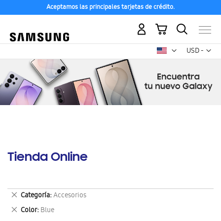
Aceptamos las principales tarjetas de crédito.
Mi carrito
Mon
USD -
dólar
estadounid
Tienda Online
Eliminar
Categoría
Accesorios
este
Eliminar
Color
Blue
artículo
este