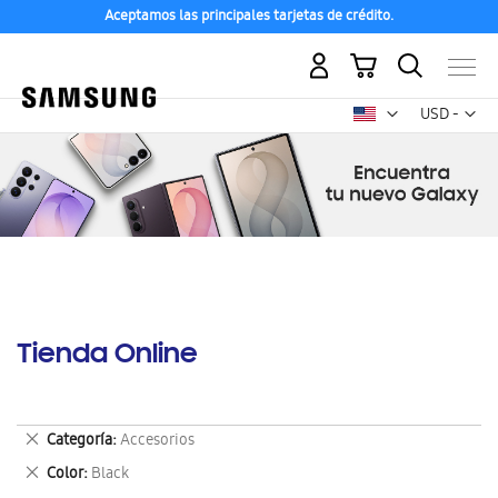
Aceptamos las principales tarjetas de crédito.
Mi carrito
Mon
USD -
dólar
estadounid
Tienda Online
Eliminar
Categoría
Accesorios
este
Eliminar
Color
Black
artículo
este