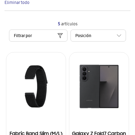
Eliminar todo
artículo
5
artículos
Filtrar por
Fabric Band Slim (M/L)
Galaxy Z Fold7 Carbon