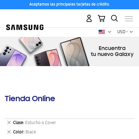
Aceptamos las principales tarjetas de crédito.
Mi carrito
Mon
USD -
dólar
estadounid
Tienda Online
Eliminar
Clase
Estucho o Cover
este
Eliminar
Color
Black
artículo
este