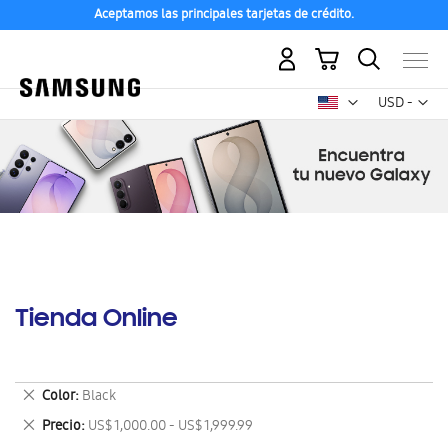
Aceptamos las principales tarjetas de crédito.
Mi carrito
Mon
USD -
dólar
estadounid
Tienda Online
Eliminar
Color
Black
este
Eliminar
Precio
US$ 1,000.00 - US$ 1,999.99
artículo
este