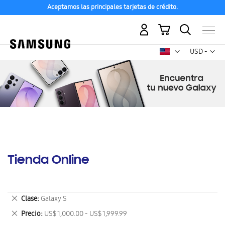
Aceptamos las principales tarjetas de crédito.
Mi carrito
Mon
USD -
dólar
estadounid
Tienda Online
Eliminar
Clase
Galaxy S
este
Eliminar
Precio
US$ 1,000.00 - US$ 1,999.99
artículo
este