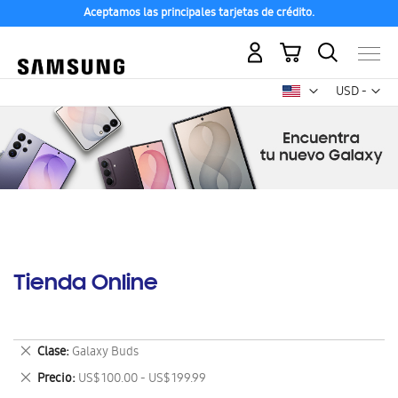
Aceptamos las principales tarjetas de crédito.
Mi carrito
Mon
USD -
dólar
estadounid
Tienda Online
Eliminar
Clase
Galaxy Buds
este
Eliminar
Precio
US$ 100.00 - US$ 199.99
artículo
este