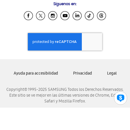
Síguenos en:
Samsung Ecuador
Samsung El Salvador
Samsung Guatemala
Samsung Honduras
Samsung Nicaragua
Samsung Panamá
Samsung República Dominicana
Samsung Venezuela
Ayuda para accesibilidad
Privacidad
Legal
Copyright© 1995-2025 SAMSUNG Todos los Derechos Reservados.
Este sitio se ve mejor en las últimas versiones de Chrome, Edge,
Safari y Mozilla Firefox.