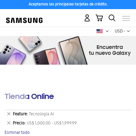
Aceptamos las principales tarjetas de crédito.
Mi carrito
Mon
USD -
dólar
estadounid
Tienda Online
Eliminar
Feature
Tecnología AI
este
Eliminar
Precio
US$ 1,000.00 - US$ 1,999.99
artículo
este
Eliminar todo
artículo