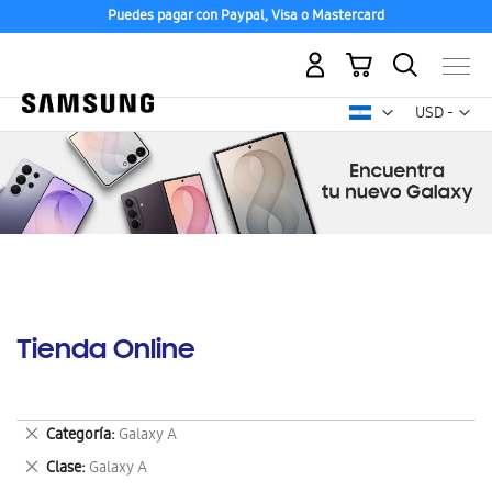
Puedes pagar con Paypal, Visa o Mastercard
Mi carrito
Mon
USD -
dólar
estadounid
Tienda Online
Eliminar
Categoría
Galaxy A
este
Eliminar
Clase
Galaxy A
artículo
este