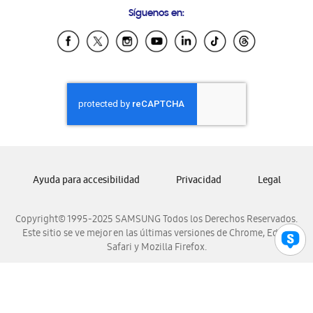
Samsung Costa Rica
Síguenos en:
Samsung Ecuador
Samsung El Salvador
Samsung Guatemala
Samsung Honduras
Samsung Nicaragua
Samsung Panamá
Samsung República Dominicana
Samsung Venezuela
Ayuda para accesibilidad
Privacidad
Legal
Copyright© 1995-2025 SAMSUNG Todos los Derechos Reservados.
Este sitio se ve mejor en las últimas versiones de Chrome, Edge,
Safari y Mozilla Firefox.