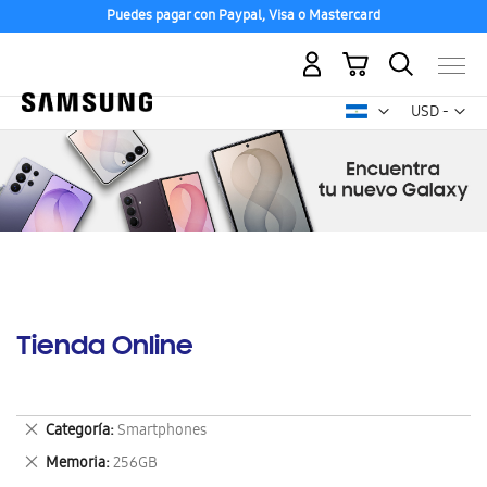
Puedes pagar con Paypal, Visa o Mastercard
Mi carrito
Mon
USD -
dólar
estadounid
Tienda Online
Eliminar
Categoría
Smartphones
este
Eliminar
Memoria
256GB
artículo
este