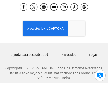
Samsung Ecuador
Samsung El Salvador
Samsung Guatemala
Samsung Honduras
Samsung Nicaragua
Samsung Panamá
Samsung República Dominicana
Samsung Venezuela
Ayuda para accesibilidad
Privacidad
Legal
Copyright© 1995-2025 SAMSUNG Todos los Derechos Reservados.
Este sitio se ve mejor en las últimas versiones de Chrome, Edge,
Safari y Mozilla Firefox.