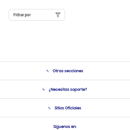
Filtrar por
Otras secciones
Conócenos
¿Necesitas soporte?
Soporte
Condiciones de Compra
Soporte telefónico
Sitios Oficiales
Soporte vía eMail
Preguntas Frecuentes
Samsung Costa Rica
Síguenos en: