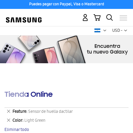
Puedes pagar con Paypal, Visa o Mastercard
Mi carrito
Mon
USD -
dólar
estadounid
Tienda Online
Eliminar
Feature
Sensor de huella dactilar
este
Eliminar
Color
Light Green
artículo
este
Eliminar todo
artículo