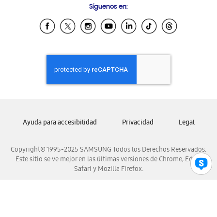
Síguenos en:
Samsung Ecuador
Samsung El Salvador
Samsung Guatemala
Samsung Honduras
Samsung Nicaragua
Samsung Panamá
Samsung República Dominicana
Samsung Venezuela
Ayuda para accesibilidad
Privacidad
Legal
Copyright© 1995-2025 SAMSUNG Todos los Derechos Reservados.
Este sitio se ve mejor en las últimas versiones de Chrome, Edge,
Safari y Mozilla Firefox.