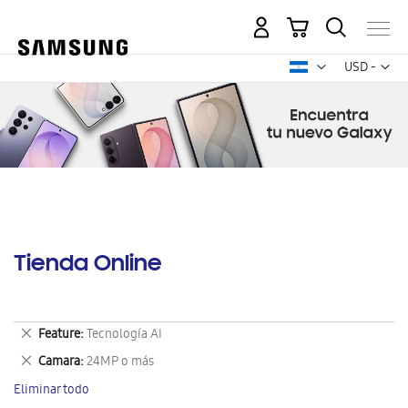
Mi carrito
Mon
USD -
dólar
estadounid
Tienda Online
Eliminar
Feature
Tecnología AI
este
Eliminar
Camara
24MP o más
artículo
este
Eliminar todo
artículo