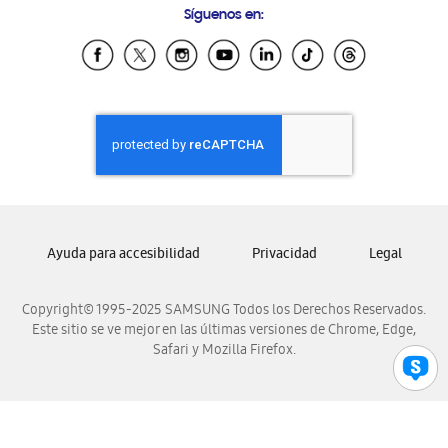
Síguenos en:
Samsung Ecuador
Samsung El Salvador
Samsung Guatemala
Samsung Honduras
Samsung Nicaragua
Samsung Panamá
Samsung República Dominicana
Samsung Venezuela
Ayuda para accesibilidad
Privacidad
Legal
Copyright© 1995-2025 SAMSUNG Todos los Derechos Reservados.
Este sitio se ve mejor en las últimas versiones de Chrome, Edge,
Safari y Mozilla Firefox.