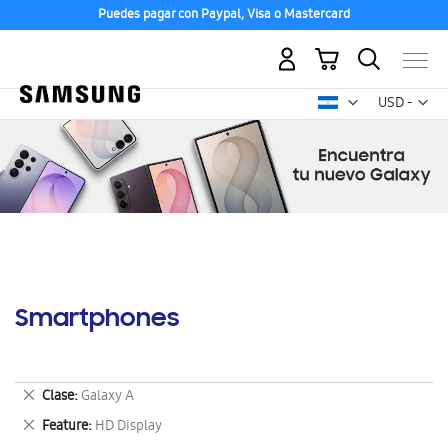
Puedes pagar con Paypal, Visa o Mastercard
Mi carrito
Mon
USD -
dólar
estadounid
Smartphones
Eliminar
Clase
Galaxy A
este
Eliminar
Feature
HD Display
artículo
este