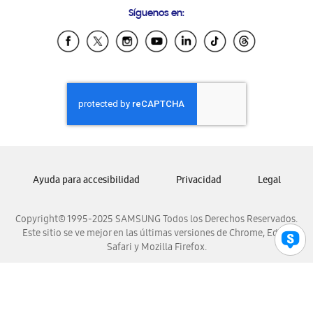
Samsung Costa Rica
Síguenos en:
Samsung Ecuador
Samsung El Salvador
Samsung Guatemala
Samsung Honduras
Samsung Nicaragua
Samsung Panamá
Samsung República Dominicana
Samsung Venezuela
Ayuda para accesibilidad
Privacidad
Legal
Copyright© 1995-2025 SAMSUNG Todos los Derechos Reservados.
Este sitio se ve mejor en las últimas versiones de Chrome, Edge,
Safari y Mozilla Firefox.