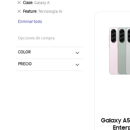
Eliminar
Clase
Galaxy A
este
Eliminar
Feature
Tecnología AI
artículo
este
Eliminar todo
artículo
Opciones de compra
COLOR
PRECIO
Galaxy A5
Enterp