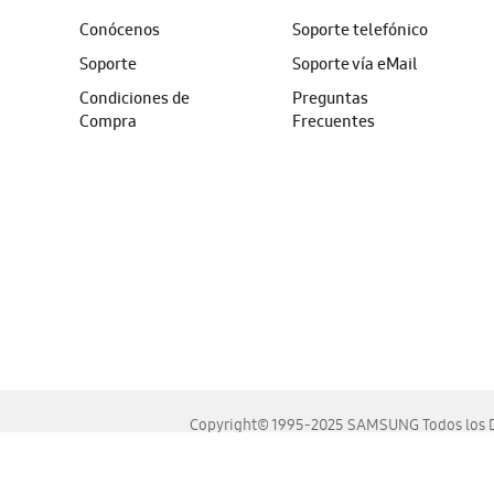
Conócenos
Soporte telefónico
Soporte
Soporte vía eMail
Condiciones de
Preguntas
Compra
Frecuentes
Copyright© 1995-2025 SAMSUNG Todos los D
Este sitio se ve mejor en las últimas versiones de Chrome