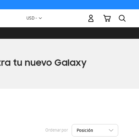
Mi carrito
Moneda
USD -
dólar
estadounidense
Ordenar por