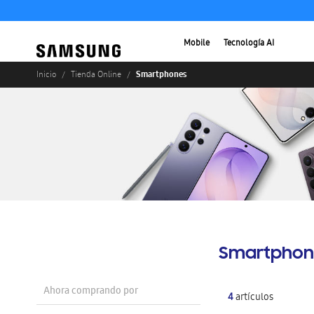
Mobile
Tecnología AI
Smartphones
Inicio
Tienda Online
Smartphon
Ahora comprando por
4
artículos