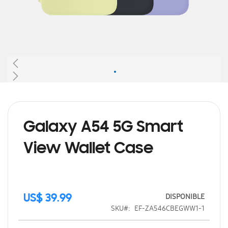
Saltar
al
comienzo
de
Galaxy A54 5G Smart
la
galería
View Wallet Case
de
imágenes
DISPONIBLE
US$ 39.99
SKU
EF-ZA546CBEGWW1-1