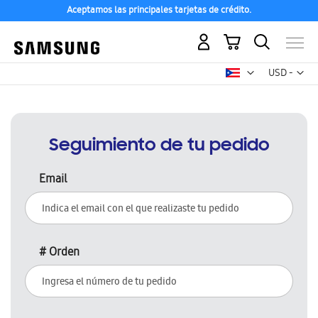
Aceptamos las principales tarjetas de crédito.
Mi carrito
Mon
USD -
dólar
estadounid
Seguimiento de tu pedido
Email
# Orden