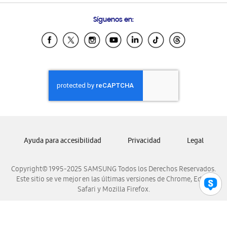
Preguntas Frecuentes
Samsung Costa Rica
Síguenos en:
Samsung Ecuador
Samsung El Salvador
Samsung Guatemala
Samsung Honduras
Samsung Nicaragua
Samsung Panamá
Samsung República Dominicana
Samsung Venezuela
Ayuda para accesibilidad
Privacidad
Legal
Copyright© 1995-2025 SAMSUNG Todos los Derechos Reservados.
Este sitio se ve mejor en las últimas versiones de Chrome, Edge,
Safari y Mozilla Firefox.