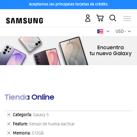
Aceptamos las principales tarjetas de crédito.
Mi carrito
Mon
USD -
dólar
estadounid
Tienda Online
Eliminar
Categoría
Galaxy S
este
Eliminar
Feature
Sensor de huella dactilar
artículo
este
Eliminar
Memoria
512GB
artículo