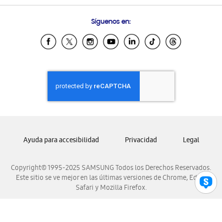
Preguntas Frecuentes
Samsung Costa Rica
Síguenos en:
Samsung Ecuador
Samsung El Salvador
Samsung Guatemala
Samsung Honduras
Samsung Nicaragua
Samsung Panamá
Samsung República Dominicana
Samsung Venezuela
Ayuda para accesibilidad
Privacidad
Legal
Copyright© 1995-2025 SAMSUNG Todos los Derechos Reservados.
Este sitio se ve mejor en las últimas versiones de Chrome, Edge,
Safari y Mozilla Firefox.