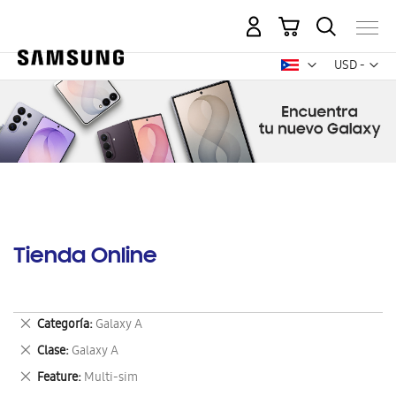
Mi carrito
Mon
USD -
dólar
estadounid
Tienda Online
Eliminar
Categoría
Galaxy A
este
Eliminar
Clase
Galaxy A
artículo
este
Eliminar
Feature
Multi-sim
artículo
este