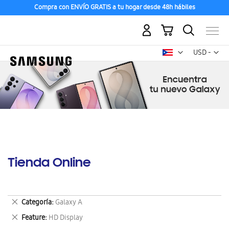
Compra con ENVÍO GRATIS a tu hogar desde 48h hábiles
Mi carrito
Mon
USD -
dólar
estadounid
Tienda Online
Eliminar
Categoría
Galaxy A
este
Eliminar
Feature
HD Display
artículo
este